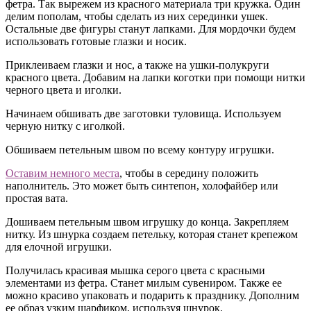
фетра. Так вырежем из красного материала три кружка. Один
делим пополам, чтобы сделать из них серединки ушек.
Остальные две фигуры станут лапками. Для мордочки будем
использовать готовые глазки и носик.
Приклеиваем глазки и нос, а также на ушки-полукруги
красного цвета. Добавим на лапки коготки при помощи нитки
черного цвета и иголки.
Начинаем обшивать две заготовки туловища. Используем
черную нитку с иголкой.
Обшиваем петельным швом по всему контуру игрушки.
Оставим немного места
, чтобы в середину положить
наполнитель. Это может быть синтепон, холофайбер или
простая вата.
Дошиваем петельным швом игрушку до конца. Закрепляем
нитку. Из шнурка создаем петельку, которая станет крепежом
для елочной игрушки.
Получилась красивая мышка серого цвета с красными
элементами из фетра. Станет милым сувениром. Также ее
можно красиво упаковать и подарить к празднику. Дополним
ее образ узким шарфиком, используя шнурок.