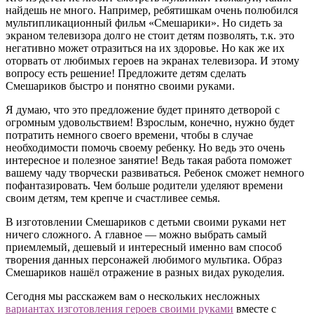
найдешь не много. Например, ребятишкам очень полюбился
мультипликационный фильм «Смешарики». Но сидеть за
экраном телевизора долго не стоит детям позволять, т.к. это
негативно может отразиться на их здоровье. Но как же их
оторвать от любимых героев на экранах телевизора. И этому
вопросу есть решение! Предложите детям сделать
Смешариков быстро и понятно своими руками.
Я думаю, что это предложение будет принято детворой с
огромным удовольствием! Взрослым, конечно, нужно будет
потратить немного своего времени, чтобы в случае
необходимости помочь своему ребенку. Но ведь это очень
интересное и полезное занятие! Ведь такая работа поможет
вашему чаду творчески развиваться. Ребенок сможет немного
пофантазировать. Чем больше родители уделяют времени
своим детям, тем крепче и счастливее семья.
В изготовлении Смешариков с детьми своими руками нет
ничего сложного. А главное — можно выбрать самый
приемлемый, дешевый и интересный именно вам способ
творения данных персонажей любимого мультика. Образ
Смешариков нашёл отражение в разных видах рукоделия.
Сегодня мы расскажем вам о нескольких несложных
вариантах изготовления героев своими руками
вместе с