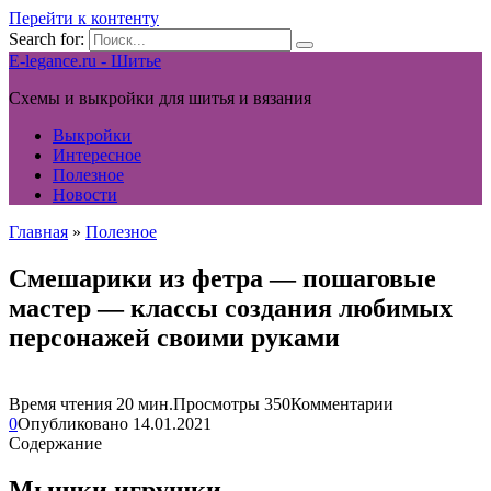
Перейти к контенту
Search for:
E-legance.ru - Шитье
Схемы и выкройки для шитья и вязания
Выкройки
Интересное
Полезное
Новости
Главная
»
Полезное
Смешарики из фетра — пошаговые
мастер — классы создания любимых
персонажей своими руками
Время чтения
20 мин.
Просмотры
350
Комментарии
0
Опубликовано
14.01.2021
Содержание
Мышки игрушки