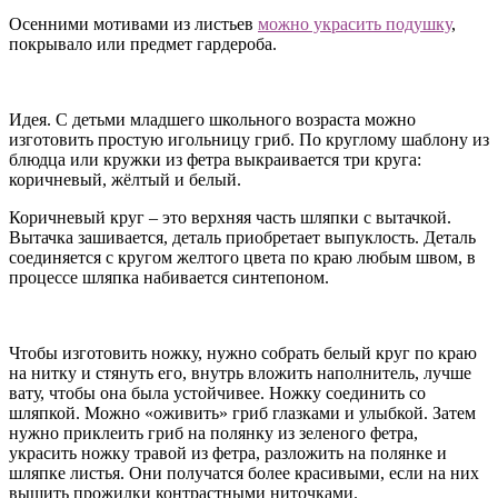
Осенними мотивами из листьев
можно украсить подушку
,
покрывало или предмет гардероба.
Идея. С детьми младшего школьного возраста можно
изготовить простую игольницу гриб. По круглому шаблону из
блюдца или кружки из фетра выкраивается три круга:
коричневый, жёлтый и белый.
Коричневый круг – это верхняя часть шляпки с вытачкой.
Вытачка зашивается, деталь приобретает выпуклость. Деталь
соединяется с кругом желтого цвета по краю любым швом, в
процессе шляпка набивается синтепоном.
Чтобы изготовить ножку, нужно собрать белый круг по краю
на нитку и стянуть его, внутрь вложить наполнитель, лучше
вату, чтобы она была устойчивее. Ножку соединить со
шляпкой. Можно «оживить» гриб глазками и улыбкой. Затем
нужно приклеить гриб на полянку из зеленого фетра,
украсить ножку травой из фетра, разложить на полянке и
шляпке листья. Они получатся более красивыми, если на них
вышить прожилки контрастными ниточками.