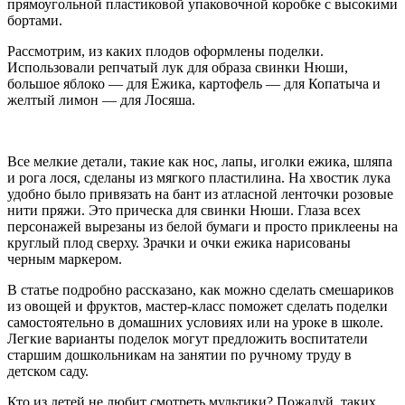
прямоугольной пластиковой упаковочной коробке с высокими
бортами.
Рассмотрим, из каких плодов оформлены поделки.
Использовали репчатый лук для образа свинки Нюши,
большое яблоко — для Ежика, картофель — для Копатыча и
желтый лимон — для Лосяша.
Все мелкие детали, такие как нос, лапы, иголки ежика, шляпа
и рога лося, сделаны из мягкого пластилина. На хвостик лука
удобно было привязать на бант из атласной ленточки розовые
нити пряжи. Это прическа для свинки Нюши. Глаза всех
персонажей вырезаны из белой бумаги и просто приклеены на
круглый плод сверху. Зрачки и очки ежика нарисованы
черным маркером.
В статье подробно рассказано, как можно сделать смешариков
из овощей и фруктов, мастер-класс поможет сделать поделки
самостоятельно в домашних условиях или на уроке в школе.
Легкие варианты поделок могут предложить воспитатели
старшим дошкольникам на занятии по ручному труду в
детском саду.
Кто из детей не любит смотреть мультики? Пожалуй, таких