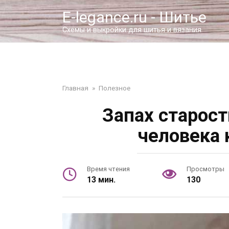
Перейти
E-legance.ru - Шитье
к
контенту
Схемы и выкройки для шитья и вязания
Главная
»
Полезное
Запах старос
человека 
Время чтения
Просмотры
13 мин.
130