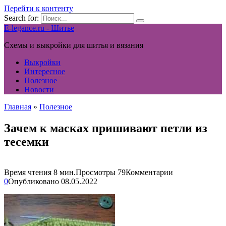
Перейти к контенту
Search for:
E-legance.ru - Шитье
Схемы и выкройки для шитья и вязания
Выкройки
Интересное
Полезное
Новости
Главная
»
Полезное
Зачем к масках пришивают петли из
тесемки
Время чтения
8 мин.
Просмотры
79
Комментарии
0
Опубликовано
08.05.2022