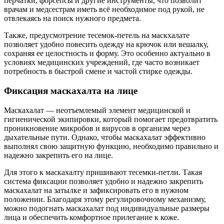
перчатки, форсепсы и другие инструменты, что позволит
врачам и медсестрам иметь всё необходимое под рукой, не
отвлекаясь на поиск нужного предмета.
Также, предусмотрение тесемок-петель на маскхалате
позволяет удобно повесить одежду на крючок или вешалку,
сохраняя ее целостность и форму. Это особенно актуально в
условиях медицинских учреждений, где часто возникает
потребность в быстрой смене и частой стирке одежды.
Фиксация маскахалта на лице
Маскахалат — неотъемлемый элемент медицинской и
гигиенической экипировки, который помогает предотвратить
проникновение микробов и вирусов в организм через
дыхательные пути. Однако, чтобы маскахалат эффективно
выполнял свою защитную функцию, необходимо правильно и
надежно закрепить его на лице.
Для этого к маскахалту пришивают тесемки-петли. Такая
система фиксации позволяет удобно и надежно закрепить
маскахалат на затылке и зафиксировать его в нужном
положении. Благодаря этому регулировочному механизму,
можно подогнать маскахалат под индивидуальные размеры
лица и обеспечить комфортное прилегание к коже.