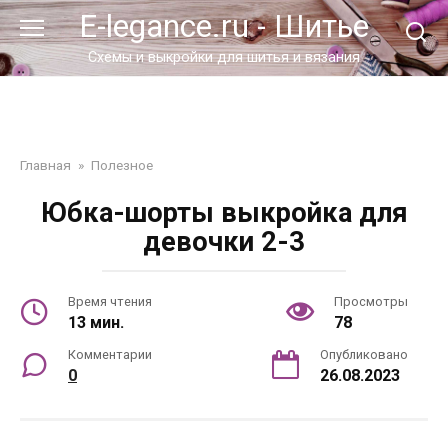
Перейти
E-legance.ru - Шитье
к
контенту
Схемы и выкройки для шитья и вязания
Главная
»
Полезное
Юбка-шорты выкройка для
девочки 2-3
Время чтения
Просмотры
13 мин.
78
Комментарии
Опубликовано
0
26.08.2023