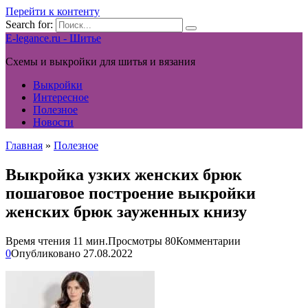
Перейти к контенту
Search for:
E-legance.ru - Шитье
Схемы и выкройки для шитья и вязания
Выкройки
Интересное
Полезное
Новости
Главная
»
Полезное
Выкройка узких женских брюк
пошаговое построение выкройки
женских брюк зауженных книзу
Время чтения
11 мин.
Просмотры
80
Комментарии
0
Опубликовано
27.08.2022