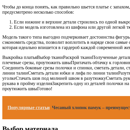
Чтобы до конца понять, как правильно шьется платье с запахом
предусмотрено несколько способов:
Если нижние и верхние детали строились по одной выкро
Если модель изготовлена из шифона или другой легкой т
Модель такого типа выгодно подчеркивает достоинства фигур
сэкономить средства, позволит воплотить в наряде свои самы
которая идеально впишется в гардероб каждой современной ж
Выкройка платья
Выбор ткани
Раскрой ткани
Полученные детал
плечевые срезы, проутюжить швы
Притачать обтачку к горлови
Соединить боковые срезы полочки и спинки, сметать детали, с
линии талии
Сметать детали юбки и лифа по линии талии
Разут
уголке
Стачать шов под молнией швом в разутюжку
Сметать рук
рукава в пройму изделия
Закрепить одну из деталей полочки на
проутюжить швы
Готово!
Популярные статьи
Чесаный хлопок памук – преимущест
Выбор материала