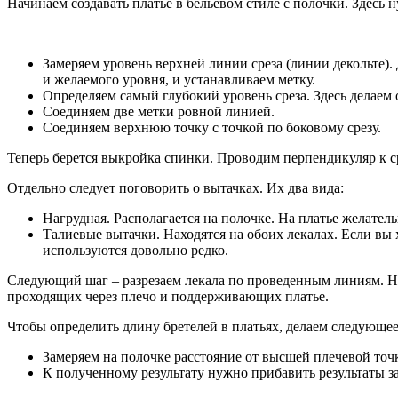
Начинаем создавать платье в бельевом стиле с полочки. Здесь
Замеряем уровень верхней линии среза (линии декольте).
и желаемого уровня, и устанавливаем метку.
Определяем самый глубокий уровень среза. Здесь делаем 
Соединяем две метки ровной линией.
Соединяем верхнюю точку с точкой по боковому срезу.
Теперь берется выкройка спинки. Проводим перпендикуляр к с
Отдельно следует поговорить о вытачках. Их два вида:
Нагрудная. Располагается на полочке. На платье желател
Талиевые вытачки. Находятся на обоих лекалах. Если вы 
используются довольно редко.
Следующий шаг – разрезаем лекала по проведенным линиям. Н
проходящих через плечо и поддерживающих платье.
Чтобы определить длину бретелей в платьях, делаем следующее
Замеряем на полочке расстояние от высшей плечевой точк
К полученному результату нужно прибавить результаты з