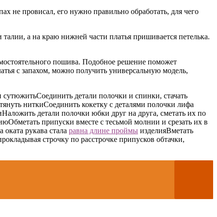
ах не провисал, его нужно правильно обработать, для чего
 талии, а на краю нижней части платья пришивается петелька.
амостоятельного пошива. Подобное решение поможет
атья с запахом, можно получить универсальную модель,
 и сутюжить
Соединить детали полочки и спинки, стачать
тянуть нитки
Соединить кокетку с деталями полочки лифа
и
Наложить детали полочки юбки друг на друга, сметать их по
нию
Обметать припуски вместе с тесьмой молнии и срезать их в
а оката рукава стала
равна длине проймы
изделия
Вметать
 прокладывая строчку по расстрочке припусков обтачки,