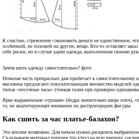
К счастью, стремление сэкономить деньги не единственное, чт
особенной, не похожей на другие, вещи. Кто-то оставляет зака
себе риски, но в случае удачи одежда, выполненная своими ру
Зачем шить одежду самостоятельно? фото
Немалая часть прекрасных дам прибегает к самостоятельному ш
магазины предлагают покупательницам множество моделей одеж
типов «песочные часы» (тонкая талия при примерно одинаковы
Ярко выраженным «грушам» (бедра значительно шире плеч), «п
то, не акцентирующее внимание на диспропорциях фигуры
Как сшить за час платье-балахон?
Это вполне возможно. Для начала нужно раскроить выбранную 
Складываем материал поперек (по утку) на всю ширину, соедин