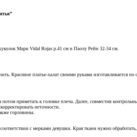
итья”
колок Мари Vidal Rojas р.41 см и Паолу Рейн 32-34 см.
ить. Красивое платье-халат своими руками изготавливается по
а потом приметать к головке плеча. Далее, совместив контрольн
скорректировать неточности.
также горловины.
 соответствии с мерками девушки. Края ткани нужно обработать,