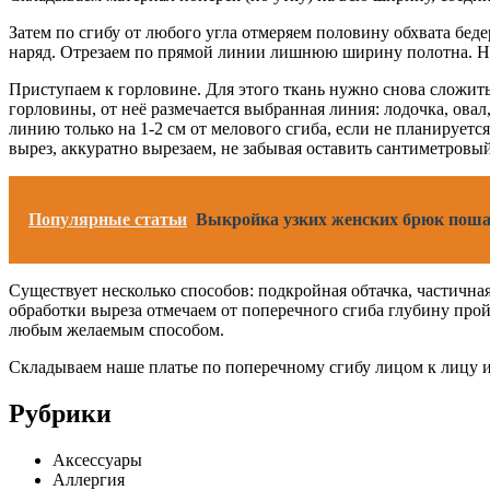
Затем по сгибу от любого угла отмеряем половину обхвата беде
наряд. Отрезаем по прямой линии лишнюю ширину полотна. На
Приступаем к горловине. Для этого ткань нужно снова сложить
горловины, от неё размечается выбранная линия: лодочка, ова
линию только на 1-2 см от мелового сгиба, если не планирует
вырез, аккуратно вырезаем, не забывая оставить сантиметров
Популярные статьи
Выкройка узких женских брюк поша
Существует несколько способов: подкройная обтачка, частичная
обработки выреза отмечаем от поперечного сгиба глубину прой
любым желаемым способом.
Складываем наше платье по поперечному сгибу лицом к лицу и 
Рубрики
Аксессуары
Аллергия