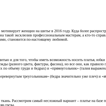
о мотивирует женщин на шитье в 2016 году. Куда более распростр
з на такой эксклюзив профессиональным мастерам, а кто-то справ
ками, становится по-настоящему любимой.
итью и для того, чтобы иметь возможность носить платья, юбки
ды (разного цвета, фактуры, фасона), но все они, как правил
х по объему груди и бедрах) и «прямоугольник» (талия выраже
еревернутым треугольникам» (бедра значительно уже плеч) и «
ткань. Рассмотрим самый несложный вариант – платье на базе п
яя срезы.