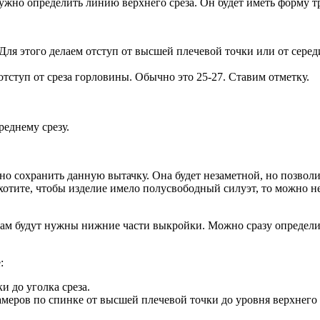
 нужно определить линию верхнего среза. Он будет иметь форму
 Для этого делаем отступ от высшей плечевой точки или от сере
отступ от среза горловины. Обычно это 25-27. Ставим отметку.
реднему срезу.
ьно сохранить данную вытачку. Она будет незаметной, но позвол
хотите, чтобы изделие имело полусвободный силуэт, то можно не
ам будут нужны нижние части выкройки. Можно сразу определит
:
и до уголка среза.
амеров по спинке от высшей плечевой точки до уровня верхнего