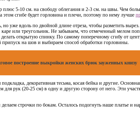
р плюс 5-10 см. на свободу облегания и 2-3 см. на швы. Чем бол
 этом сгибе будет горловина и плечи, поэтому по нему лучше
п
, но уже вдоль по двойной длине отреза, чтобы разметить вырез
л, каре или треугольник. Не забываем, что отмеченный мелом по
ся делать открытую спинку. По самому поперечному сгибу от це
ый припуск на шов и выбираем способ обработки горловины.
говое построение выкройки женских брюк зауженных книзу
 подкладка, декоративная тесьма, косая бейка и другие. Основна
м для рук (20-25 см) в одну и другую сторону от него. Эти учас
делаем строчки по бокам. Осталось подогнуть наше платье и нар