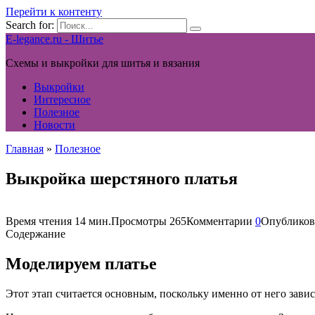
Перейти к контенту
Search for:
E-legance.ru - Шитье
Схемы и выкройки для шитья и вязания
Выкройки
Интересное
Полезное
Новости
Главная
»
Полезное
Выкройка шерстяного платья
Время чтения
14 мин.
Просмотры
265
Комментарии
0
Опубликов
Содержание
Моделируем платье
Этот этап считается основным, поскольку именно от него завис