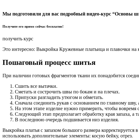
Мы подготовили для вас подробный видео-курс “Основы ш
Получите его прямо сейчас бесплатно!
получить курс
Это интересно: Выкройка Кружевные платьица и плавочки на ку
Пошаговый процесс шитья
При наличии готовых фрагментов ткани их понадобится соедин
Сшить все вытачки.
Сметать и сострочить швы по бокам и на плечах.
Припуски разгладить утюгом и обметать.
Сначала соединить рукав с основанием по главному шву, 
На этом этапе изделие нужно примерить, чтобы вовремя 
Следующий этап предполагает обработку края запаха, а 
В последнюю очередь подшивается низ изделия.
Выкройка платья с запахом большого размера корректируется в
использовать дополнительные элементы: косую бейку, отрез.