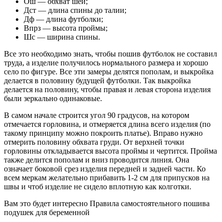
Ош — обхват шеи;
Дст — длина спины до талии;
Дф — длина футболки;
Впрз — высота проймы;
Шс — ширина спины.
Все это необходимо знать, чтобы пошив футболок не составил
труда, а изделие получилось нормального размера и хорошо
село по фигуре. Все эти замеры делятся пополам, и выкройка
делается в половину будущей футболки. Так выкройка
делается на половину, чтобы правая и левая сторона изделия
были зеркально одинаковые.
В самом начале строится угол 90 градусов, на котором
отмечается горловина, и отмеряется длина всего изделия (по
такому принципу можно покроить платье). Вправо нужно
отмерить половину обхвата груди. От верхней точки
горловины откладывается высота проймы и чертится. Пройма
также делится пополам и вниз проводится линия. Она
означает боковой срез изделия передней и задней части. Ко
всем меркам желательно прибавить 1-2 см для припусков на
швы и чтоб изделие не сидело вплотную как колготки.
Вам это будет интересно Правила самостоятельного пошива
подушек для беременной