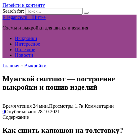
Перейти к контенту
Search for:
E-legance.ru - Шитье
Схемы и выкройки для шитья и вязания
Выкройки
Интересное
Полезное
Новости
Главная
»
Выкройки
Мужской свитшот — построение
выкройки и пошив изделий
Время чтения
24 мин.
Просмотры
1.7к.
Комментарии
0
Опубликовано
28.10.2021
Содержание
Как сшить капюшон на толстовку?