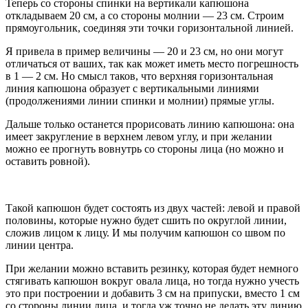
Теперь со стороны спинки на вертикали капюшона
откладываем 20 см, а со стороны молнии — 23 см. Строим
прямоугольник, соединяя эти точки горизонтальной линией.
Я привела в пример величины — 20 и 23 см, но они могут
отличаться от ваших, так как может иметь место погрешность
в 1 — 2 см. Но смысл таков, что верхняя горизонтальная
линия капюшона образует с вертикальными линиями
(продолжениями линии спинки и молнии) прямые углы.
Дальше только останется прорисовать линию капюшона: она
имеет закругление в верхнем левом углу, и при желании
можно ее прогнуть вовнутрь со стороны лица (но можно и
оставить ровной).
Такой капюшон будет состоять из двух частей: левой и правой
половины, которые нужно будет сшить по округлой линии,
сложив лицом к лицу. И мы получим капюшон со швом по
линии центра.
При желании можно вставить резинку, которая будет немного
стягивать капюшон вокруг овала лица, но тогда нужно учесть
это при построении и добавить 3 см на припуски, вместо 1 см
со стороны линии лица, и тогда уж точно не делать эту линию