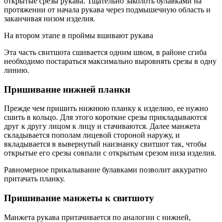
открытые срезы рукава. Тщательно заколоть булавками на
протяжении от начала рукава через подмышечную область и
заканчивая низом изделия.
На втором этапе в проймы вшивают рукава
Эта часть свитшота сшивается одним швом, в районе сгиба
необходимо постараться максимально выровнять срезы в одну
линию.
Пришивание нижней планки
Прежде чем пришить нижнюю планку к изделию, ее нужно
сшить в кольцо. Для этого короткие срезы прикладываются
друг к другу лицом к лицу и стачиваются. Далее манжета
складывается пополам лицевой стороной наружу, и
вкладывается в вывернутый наизнанку свитшот так, чтобы
открытые его срезы совпали с открытым срезом низа изделия.
Равномерное прикалывание булавками позволит аккуратно
притачать планку.
Пришивание манжеты к свитшоту
Манжета рукава притачивается по аналогии с нижней,