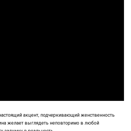
о настоящий акцент, подчеркивающий женственность
щина желает выглядеть неповторимо в любой
у задумку в реальность.