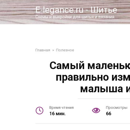
Перейти
E-legance.ru - Шитье
к
контенту
Схемы и выкройки для шитья и вязания
Главная
»
Полезное
Самый маленьки
правильно изм
малыша и
Время чтения
Просмотры
16 мин.
66