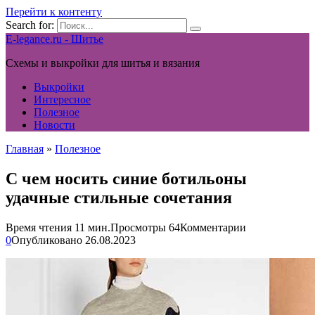
Перейти к контенту
Search for:
E-legance.ru - Шитье
Схемы и выкройки для шитья и вязания
Выкройки
Интересное
Полезное
Новости
Главная
»
Полезное
С чем носить синие ботильоны
удачные стильные сочетания
Время чтения
11 мин.
Просмотры
64
Комментарии
0
Опубликовано
26.08.2023