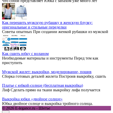
Что собой представляет Юбка с запахом уже много лет
Как перешить мужскую рубашку в женскую блузку:
оригинальные и стильные переделки
Советы опытных При создании женкой рубашки из мужской
Как сшить юбку с воланом
Необходимые материалы и инструменты Перед тем как
приступить
Мужской жилет: выкройки, моделирование, пошив
Сборка готовых деталей жилета Построив выкройку, сшить
Платье с юбкой-солнце (бесплатная выкройка)
Лиф Сделать прямо на ткани выкройку лифа получается
Выкройка юбки «двойное солнце»
Юбка двойное солнце и выкройка тройного солнца.
© 2026 E-legance.ru - Шитье