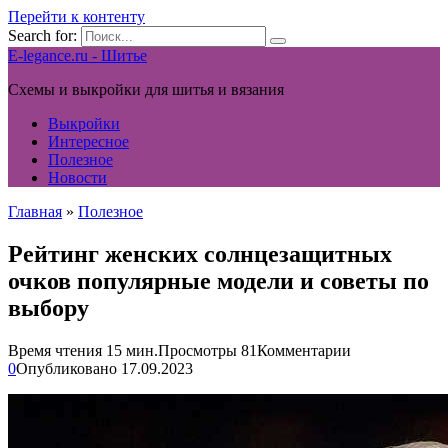
Перейти к контенту
Search for:
E-legance.ru - Шитье
Схемы и выкройки для шитья и вязания
Выкройки
Интересное
Полезное
Новости
Главная
»
Полезное
Рейтинг женских солнцезащитных
очков популярные модели и советы по
выбору
Время чтения
15 мин.
Просмотры
81
Комментарии
0
Опубликовано
17.09.2023