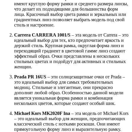
имеют круглую форму рамки и среднего размера линзы,
что делает их подходящими для большинства форм
лица. Красочный выбор цвета рамки и зеркальных или
градиентных линз позволяет выбрать модель под свой
стиль и настроение.
Carrera CARRERA 1001/S
– эта модель от Carrera – это
идеальный выбор для тех, кто предпочитает яркость и
дерзкий стиль. Крупная рамка, округлая форма линз и
переходящий градиент в цветовой гамме линз создают
эффектный образ. Очки представлены в нескольких
стильных цветах и подойдут для активных и стильных
женщин.
Prada PR 16US
– эти солнцезащитные очки от Prada –
это идеальный выбор для самых требовательных
модниц. Стильные и элегантные, они прекрасно
дополнят любой образ. Особенностью данной модели
является уникальная форма рамки и комбинация
нескольких цветов, которые создают особый шик.
Michael Kors MK2020F Ina
– эта модель от Michael Kors
– это идеальный выбор для женщин, предпочитающих
классический стиль с нотками роскоши. Они имеют
прямоугольную форму линз и выразительную рамку.