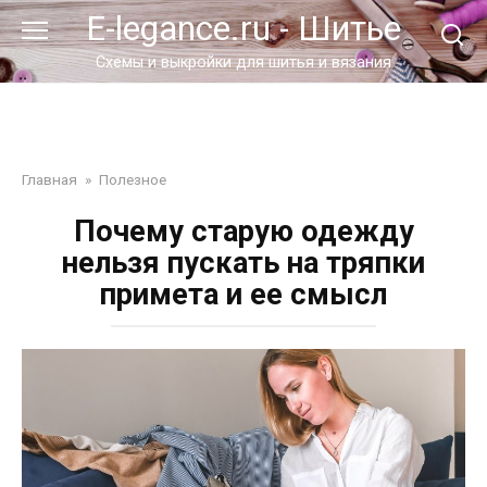
Перейти
E-legance.ru - Шитье
к
контенту
Схемы и выкройки для шитья и вязания
Главная
»
Полезное
Почему старую одежду
нельзя пускать на тряпки
примета и ее смысл