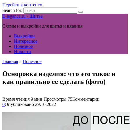
Перейти к контенту
Search for:
E-legance.ru - Шитье
Схемы и выкройки для шитья и вязания
Выкройки
Интересное
Полезное
Новости
Главная
»
Полезное
Осноровка изделия: что это такое и
как правильно ее сделать (фото)
Время чтения
9 мин.
Просмотры
75
Комментарии
0
Опубликовано
29.10.2022