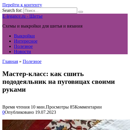
Перейти к контенту
Search for:
E-legance.ru - Шитье
Схемы и выкройки для шитья и вязания
Выкройки
Интересное
Полезное
Новости
Главная
»
Полезное
Мастер-класс: как сшить
пододеяльник на пуговицах своими
руками
Время чтения
10 мин.
Просмотры
85
Комментарии
0
Опубликовано
19.07.2023