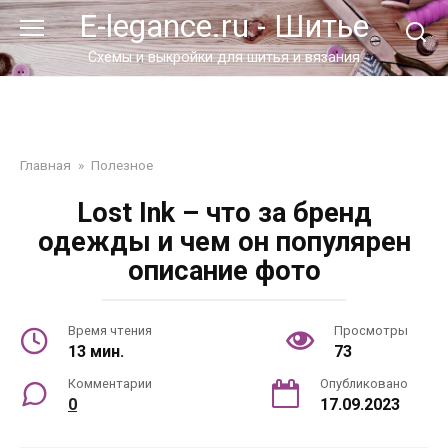
Перейти
E-legance.ru - Шитье
к
контенту
Схемы и выкройки для шитья и вязания
Главная
»
Полезное
Lost Ink – что за бренд
одежды и чем он популярен
описание фото
Время чтения
Просмотры
13 мин.
73
Комментарии
Опубликовано
0
17.09.2023