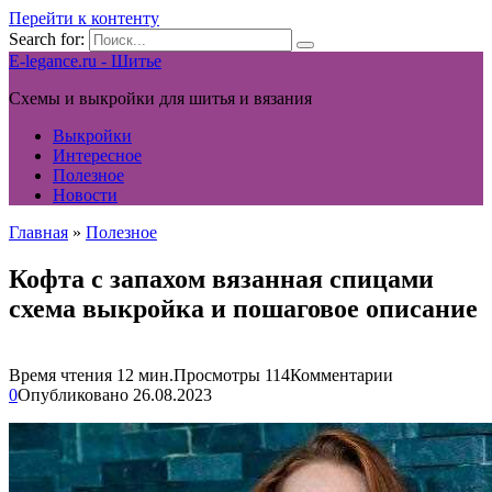
Перейти к контенту
Search for:
E-legance.ru - Шитье
Схемы и выкройки для шитья и вязания
Выкройки
Интересное
Полезное
Новости
Главная
»
Полезное
Кофта с запахом вязанная спицами
схема выкройка и пошаговое описание
Время чтения
12 мин.
Просмотры
114
Комментарии
0
Опубликовано
26.08.2023