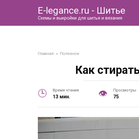
Перейти
E-legance.ru - Шитье
к
контенту
Схемы и выкройки для шитья и вязания
Главная
»
Полезное
Как стират
Время чтения
Просмотры
13 мин.
75