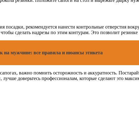
прокола резинки. Положите сапоги на стол и вырежьте дырку нуж
ния посадки, рекомендуется нанести контрольные отверстия вокр
 чтобы сделать надрезы по этим контурам. Это позволит резинке
к на мужчине: все правила и нюансы этикета
 сапогах, важно помнить осторожность и аккуратность. Постарай
и, лучше доверьтесь профессионалам, которые сделают это макси