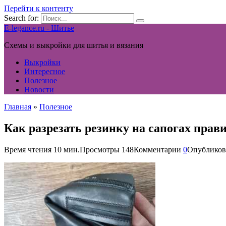
Перейти к контенту
Search for:
E-legance.ru - Шитье
Схемы и выкройки для шитья и вязания
Выкройки
Интересное
Полезное
Новости
Главная
»
Полезное
Как разрезать резинку на сапогах пра
Время чтения
10 мин.
Просмотры
148
Комментарии
0
Опубликов