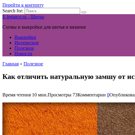
Перейти к контенту
Search for:
E-legance.ru - Шитье
Схемы и выкройки для шитья и вязания
Выкройки
Интересное
Полезное
Новости
Главная
»
Полезное
Как отличить натуральную замшу от ис
Время чтения
10 мин.
Просмотры
73
Комментарии
0
Опубликова