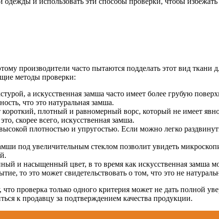
 одежды и использовать эти способы проверки, чтобы избежать
этому производители часто пытаются подделать этот вид ткани
ющие методы проверки:
стурой, а искусственная замша часто имеет более грубую поверх
ность, что это натуральная замша.
 короткий, плотный и равномерный ворс, который не имеет явно
то, скорее всего, искусственная замша.
высокой плотностью и упругостью. Если можно легко раздвинуть
амши под увеличительным стеклом позволит увидеть микроскопи
й.
енный и насыщенный цвет, в то время как искусственная замша м
ие, то это может свидетельствовать о том, что это не натураль
 что проверка только одного критерия может не дать полной уве
ться к продавцу за подтверждением качества продукции.