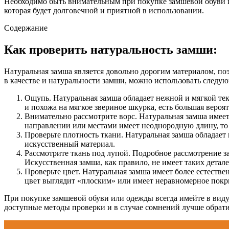
Необходимо быть внимательным при покупке замшевой обуви и
которая будет долговечной и приятной в использовании.
Содержание
Как проверить натуральность замши:
Натуральная замша является довольно дорогим материалом, по
в качестве и натуральности замши, можно использовать следу
Ощупь. Натуральная замша обладает нежной и мягкой тек
и похожа на мягкое звериное шкурка, есть большая вероят
Внимательно рассмотрите ворс. Натуральная замша имеет
направлении или местами имеет неоднородную длину, то э
Проверьте плотность ткани. Натуральная замша обладает 
искусственный материал.
Рассмотрите ткань под лупой. Подробное рассмотрение з
Искусственная замша, как правило, не имеет таких детале
Проверьте цвет. Натуральная замша имеет более естеств
цвет выглядит «плоским» или имеет неравномерное покрыт
При покупке замшевой обуви или одежды всегда имейте в виду,
доступные методы проверки и в случае сомнений лучше обрати