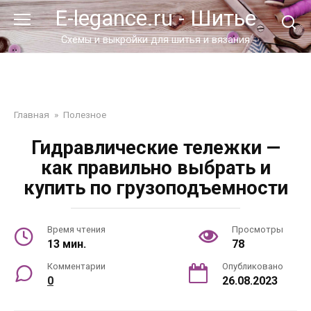
Перейти
E-legance.ru - Шитье
к
контенту
Схемы и выкройки для шитья и вязания
Главная
»
Полезное
Гидравлические тележки —
как правильно выбрать и
купить по грузоподъемности
Время чтения
Просмотры
13 мин.
78
Комментарии
Опубликовано
0
26.08.2023