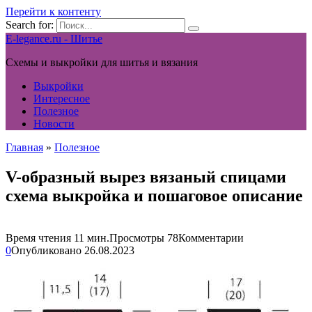
Перейти к контенту
Search for:
E-legance.ru - Шитье
Схемы и выкройки для шитья и вязания
Выкройки
Интересное
Полезное
Новости
Главная
»
Полезное
V-образный вырез вязаный спицами
схема выкройка и пошаговое описание
Время чтения
11 мин.
Просмотры
78
Комментарии
0
Опубликовано
26.08.2023