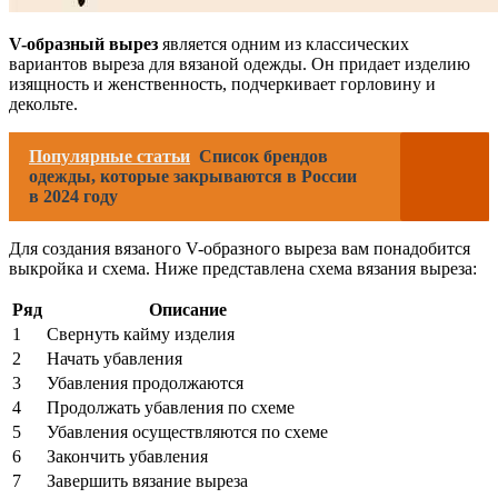
V-образный вырез
является одним из классических
вариантов выреза для вязаной одежды. Он придает изделию
изящность и женственность, подчеркивает горловину и
декольте.
Популярные статьи
Список брендов
одежды, которые закрываются в России
в 2024 году
Для создания вязаного V-образного выреза вам понадобится
выкройка и схема. Ниже представлена схема вязания выреза:
Ряд
Описание
1
Свернуть кайму изделия
2
Начать убавления
3
Убавления продолжаются
4
Продолжать убавления по схеме
5
Убавления осуществляются по схеме
6
Закончить убавления
7
Завершить вязание выреза