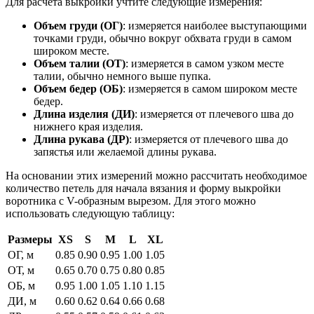
Для расчета выкройки учтите следующие измерения:
Объем груди (ОГ)
: измеряется наиболее выступающими
точками груди, обычно вокруг обхвата груди в самом
широком месте.
Объем талии (ОТ)
: измеряется в самом узком месте
талии, обычно немного выше пупка.
Объем бедер (ОБ)
: измеряется в самом широком месте
бедер.
Длина изделия (ДИ)
: измеряется от плечевого шва до
нижнего края изделия.
Длина рукава (ДР)
: измеряется от плечевого шва до
запястья или желаемой длины рукава.
На основании этих измерений можно рассчитать необходимое
количество петель для начала вязания и форму выкройки
воротника с V-образным вырезом. Для этого можно
использовать следующую таблицу:
Размеры
XS
S
M
L
XL
ОГ, м
0.85
0.90
0.95
1.00
1.05
ОТ, м
0.65
0.70
0.75
0.80
0.85
ОБ, м
0.95
1.00
1.05
1.10
1.15
ДИ, м
0.60
0.62
0.64
0.66
0.68