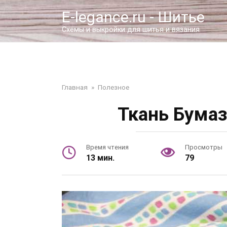
Перейти
E-legance.ru - Шитье
к
контенту
Схемы и выкройки для шитья и вязания
Главная
»
Полезное
Ткань Бумаз
Время чтения
Просмотры
13 мин.
79