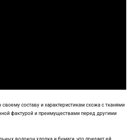
по своему составу и характеристикам схожа с тканями
бенной фактурой и преимуществами перед другими
льных волокон хлопка и бумаги, что придает ей