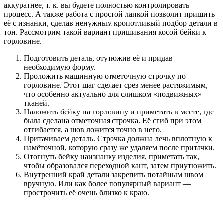
аккуратнее, т. к. вы будете полностью контролировать
процесс. А также работа с простой лапкой позволит пришить
её с изнанки, сделав ненужным кропотливый подбор детали в
тон. Рассмотрим такой вариант пришивания косой бейки к
горловине.
Подготовить деталь, отутюжив её и придав
необходимую форму.
Проложить машинную отметочную строчку по
горловине. Этот шаг сделает срез менее растяжимым,
что особенно актуально для слишком «подвижных»
тканей.
Наложить бейку на горловину и приметать в месте, где
была сделана отметочная строчка. Её сгиб при этом
отгибается, а шов ложится точно в него.
Притачиваем деталь. Строчка должна лечь вплотную к
намёточной, которую сразу же удаляем после притачки.
Отогнуть бейку наизнанку изделия, приметать так,
чтобы образовался переходной кант, затем приутюжить.
Внутренний край детали закрепить потайным швом
вручную. Или как более популярный вариант —
прострочить её очень близко к краю.