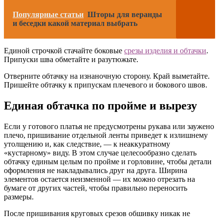
Популярные статьи
Шторы для веранды
и беседки какой материал выбрать
Единой строчкой стачайте боковые
срезы изделия и обтачки
.
Припуски шва обметайте и разутюжьте.
Отверните обтачку на изнаночную сторону. Край выметайте.
Пришейте обтачку к припускам плечевого и бокового швов.
Единая обтачка по пройме и вырезу
Если у готового платья не предусмотрены рукава или заужено
плечо, пришивание отдельной ленты приведет к излишнему
утолщению и, как следствие, — к неаккуратному
«кустарному» виду. В этом случае целесообразно сделать
обтачку единым целым по пройме и горловине, чтобы детали
оформления не накладывались друг на друга. Ширина
элементов остается неизменной — их можно отрезать на
бумаге от других частей, чтобы правильно переносить
размеры.
После пришивания круговых срезов обшивку никак не