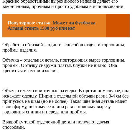
Красиво обработанный вырез любого изделия делает его
законченным, прочным и просто удобным в использовании.
Популярные статьи
Может ли футболка
Armani стоить 1500 руб или нет
Обработка обтачкой – один из способов отделки горловины,
проймы изделия.
Обтачка – отдельная деталь, повторяющая вырез горловины,
проймы. Обтачку снаружи платья, блузки не видно. Она
крепиться изнутри изделия.
Обтачка имеет свои точные размеры. В противном случае, она
искажает одежду. Ширина отдельной обтачки равна 3-4 см без
припусков на швы (но не более). Такая швейная деталь имеет
свою форму, поэтому ее длина равна полному вырезу
горловины спинки и переда или проймы.
Выкройку такой отделочной детали получают двумя
способами.