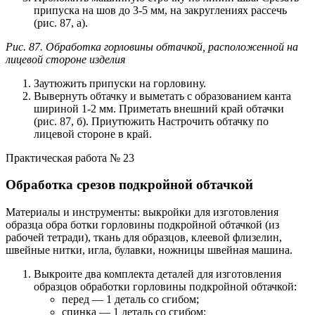
припуска на шов до 3-5 мм, на закруглениях рассечь
(рис. 87, а).
Рис. 87. Обработка горловины обтачкой, расположенной на
лицевой стороне изделия
Заутюжить припуски на горловину.
Вывернуть обтачку и выметать с образованием канта
шириной 1-2 мм. Приметать внешний край обтачки
(рис. 87, б). Приутюжить Настрочить обтачку по
лицевой стороне в край.
Практическая работа № 23
Обработка срезов подкройной обтачкой
Материалы и инструменты: выкройки для изготовления
образца обра ботки горловины подкройной обтачкой (из
рабочей тетради), ткань для образцов, клеевой флизелин,
швейные нитки, игла, булавки, ножницы швейная машина.
Выкроите два комплекта деталей для изготовления
образцов обработки горловины подкройной обтачкой:
перед — 1 деталь со сгибом;
спинка — 1 деталь со сгибом;