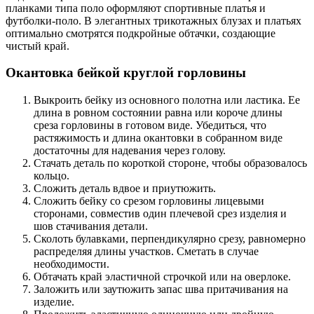
планками типа поло оформляют спортивные платья и
футболки-поло. В элегантных трикотажных блузах и платьях
оптимально смотрятся подкройные обтачки, создающие
чистый край.
Окантовка бейкой круглой горловины
Выкроить бейку из основного полотна или ластика. Ее
длина в ровном состоянии равна или короче длины
среза горловины в готовом виде. Убедиться, что
растяжимость и длина окантовки в собранном виде
достаточны для надевания через голову.
Стачать деталь по короткой стороне, чтобы образовалось
кольцо.
Сложить деталь вдвое и приутюжить.
Сложить бейку со срезом горловины лицевыми
сторонами, совместив один плечевой срез изделия и
шов стачивания детали.
Сколоть булавками, перпендикулярно срезу, равномерно
распределяя длины участков. Сметать в случае
необходимости.
Обтачать край эластичной строчкой или на оверлоке.
Заложить или заутюжить запас шва притачивания на
изделие.