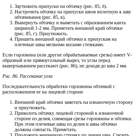
Заутюжить припуски на обтачку (рис. 85, б).
Настрочить обтачку на припуски швов вплотную к шву
обтачивания (рис. 85, в).
Вывернуть обтачку и выметать с образованием канта
шириной 1-2 мм. Приметать внешний край обтачки
(рис. 85, г). Приутюжить.
Пришить внешний край обтачки к припускам на
плечевые швы мелкими косыми стежками.
Если горловина (или другие обрабатываемые срезы) имеет V-
образный или прямоугольный вырез, то углы перед
вывертыванием рассекают (рис. 86), не доходя до шва 2 мм.
Рис. 86. Рассекание угла
Последовательность обработки горловины обтачкой с
расположением ее на лицевой стороне
Внешний край обтачки заметать на изнаночную сторону
и приутюжить.
Приколоть обтачку лицевой стороной к изнаночной
стороне из делия, совмещая срезы горловины и обтачки.
При этом плечевые швы из делия и швы обтачки
должны совпасть. Приметать.
Проложить машинную строчку по линии шва. Срезать