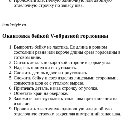
Проложить эластичную одиночную или двойную
отделочную строчку по запасу шва.
burdastyle.ru
Окантовка бейкой V-образной горловины
Выкроить бейку из ластика. Ее длина в ровном
состоянии равна или короче длины среза горловины в
готовом виде.
Стачать деталь по короткой стороне в форме угла.
Надсечь припуски и заутюжить.
Сложить деталь вдвое и приутюжить.
Сложить бейку и срез изделия лицевыми сторонами,
совместив шов ее с уголком выреза.
Притачать деталь, начав строчку от уголка.
Обметать край на оверлоке.
Заложить или заутюжить запас шва притачивания на
изделие.
Проложить эластичную одиночную или двойную
отделочную строчку, закрепляя внутренний запас шва.