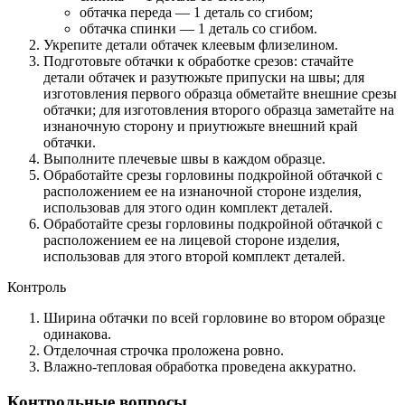
обтачка переда — 1 деталь со сгибом;
обтачка спинки — 1 деталь со сгибом.
Укрепите детали обтачек клеевым флизелином.
Подготовьте обтачки к обработке срезов: стачайте
детали обтачек и разутюжьте припуски на швы; для
изготовления первого образца обметайте внешние срезы
обтачки; для изготовления второго образца заметайте на
изнаночную сторону и приутюжьте внешний край
обтачки.
Выполните плечевые швы в каждом образце.
Обработайте срезы горловины подкройной обтачкой с
расположением ее на изнаночной стороне изделия,
использовав для этого один комплект деталей.
Обработайте срезы горловины подкройной обтачкой с
расположением ее на лицевой стороне изделия,
использовав для этого второй комплект деталей.
Контроль
Ширина обтачки по всей горловине во втором образце
одинакова.
Отделочная строчка проложена ровно.
Влажно-тепловая обработка проведена аккуратно.
Контрольные вопросы