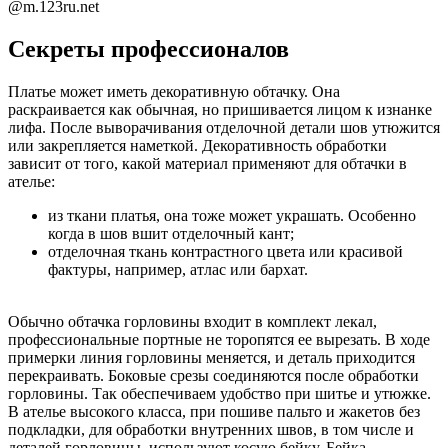
@m.123ru.net
Секреты профессионалов
Платье может иметь декоративную обтачку. Она
раскраивается как обычная, но пришивается лицом к изнанке
лифа. После выворачивания отделочной детали шов утюжится
или закрепляется наметкой. Декоративность обработки
зависит от того, какой материал применяют для обтачки в
ателье:
из ткани платья, она тоже может украшать. Особенно
когда в шов вшит отделочный кант;
отделочная ткань контрастного цвета или красивой
фактуры, например, атлас или бархат.
Обычно обтачка горловины входит в комплект лекал,
профессиональные портные не торопятся ее вырезать. В ходе
примерки линия горловины меняется, и деталь приходится
перекраивать. Боковые срезы соединяются после обработки
горловины. Так обеспечиваем удобство при шитье и утюжке.
В ателье высокого класса, при пошиве пальто и жакетов без
подкладки, для обработки внутренних швов, в том числе и
деталей горловины, используют косую бейку. Бейка