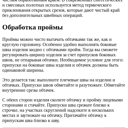
и смесовых полотнах используется метод термического
приклеивания открытых срезов, которые дают чистый край
без дополнительных швейных операций.
Обработка проймы
Проймы можно чисто вытачать обтачками так же, как и
круглую горловину. Особенно удобно выполнять боковые
швы изделия заодно с обтачками пройм. Тогда вы сможете
регулировать ширину изделия за счет припусков боковых
швов, не отпарывая обтачки. Необходимое условие для этого:
припуски на боковые швы изделия и обтачек должны быть
одинаковой ширины.
Это делается так: выполните плечевые швы на изделии и
обтачках. Припуски швов обметайте и разутюжьте. Обметайте
внутренние срезы обтачек.
С обеих сторон изделия сколите обтачку и пройму лицевыми
сторонами и стачайте. Припуски шва срежьте близко к
строчке, на участках скруглений надсеките в нескольких
местах и заутюжьте на обтачку. Притачайте обтачку к
припускам шва близко к шву.