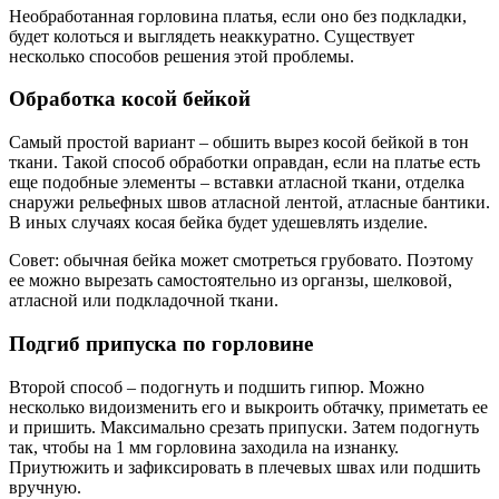
Необработанная горловина платья, если оно без подкладки,
будет колоться и выглядеть неаккуратно. Существует
несколько способов решения этой проблемы.
Обработка косой бейкой
Самый простой вариант – обшить вырез косой бейкой в тон
ткани. Такой способ обработки оправдан, если на платье есть
еще подобные элементы – вставки атласной ткани, отделка
снаружи рельефных швов атласной лентой, атласные бантики.
В иных случаях косая бейка будет удешевлять изделие.
Совет: обычная бейка может смотреться грубовато. Поэтому
ее можно вырезать самостоятельно из органзы, шелковой,
атласной или подкладочной ткани.
Подгиб припуска по горловине
Второй способ – подогнуть и подшить гипюр. Можно
несколько видоизменить его и выкроить обтачку, приметать ее
и пришить. Максимально срезать припуски. Затем подогнуть
так, чтобы на 1 мм горловина заходила на изнанку.
Приутюжить и зафиксировать в плечевых швах или подшить
вручную.