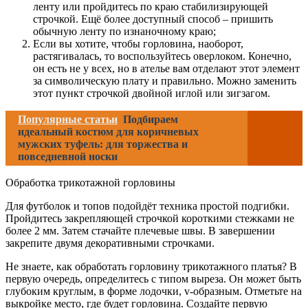
ленту или пройдитесь по краю стабилизирующей
строчкой. Ещё более доступный способ – пришить
обычную ленту по изнаночному краю;
Если вы хотите, чтобы горловина, наоборот,
растягивалась, то воспользуйтесь оверлоком. Конечно,
он есть не у всех, но в ателье вам отделают этот элемент
за символическую плату и правильно. Можно заменить
этот пункт строчкой двойной иглой или зигзагом.
Популярные статьи
Подбираем
идеальный костюм для коричневых
мужских туфель: для торжества и
повседневной носки
Обработка трикотажной горловины
Для футболок и топов подойдёт техника простой подгибки.
Пройдитесь закрепляющей строчкой короткими стежками не
более 2 мм. Затем стачайте плечевые швы. В завершении
закрепите двумя декоративными строчками.
Не знаете, как обработать горловину трикотажного платья? В
первую очередь, определитесь с типом выреза. Он может быть
глубоким круглым, в форме лодочки, v-образным. Отметьте на
выкройке место, где будет горловина. Создайте первую