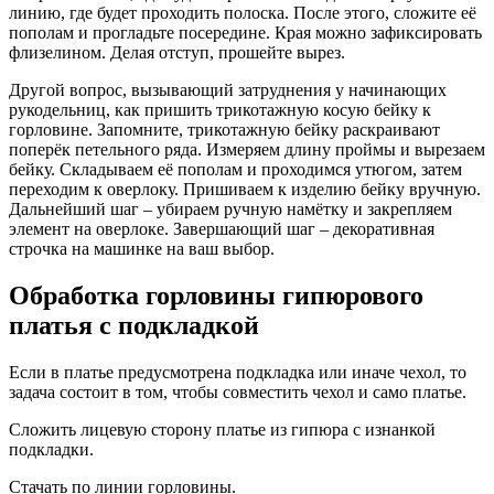
линию, где будет проходить полоска. После этого, сложите её
пополам и прогладьте посередине. Края можно зафиксировать
флизелином. Делая отступ, прошейте вырез.
Другой вопрос, вызывающий затруднения у начинающих
рукодельниц, как пришить трикотажную косую бейку к
горловине. Запомните, трикотажную бейку раскраивают
поперёк петельного ряда. Измеряем длину проймы и вырезаем
бейку. Складываем её пополам и проходимся утюгом, затем
переходим к оверлоку. Пришиваем к изделию бейку вручную.
Дальнейший шаг – убираем ручную намётку и закрепляем
элемент на оверлоке. Завершающий шаг – декоративная
строчка на машинке на ваш выбор.
Обработка горловины гипюрового
платья с подкладкой
Если в платье предусмотрена подкладка или иначе чехол, то
задача состоит в том, чтобы совместить чехол и само платье.
Сложить лицевую сторону платье из гипюра с изнанкой
подкладки.
Стачать по линии горловины.