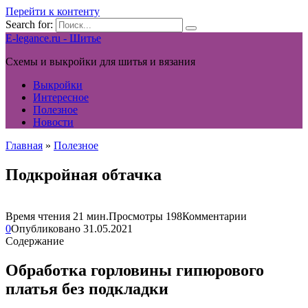
Перейти к контенту
Search for:
E-legance.ru - Шитье
Схемы и выкройки для шитья и вязания
Выкройки
Интересное
Полезное
Новости
Главная
»
Полезное
Подкройная обтачка
Время чтения
21 мин.
Просмотры
198
Комментарии
0
Опубликовано
31.05.2021
Содержание
Обработка горловины гипюрового
платья без подкладки