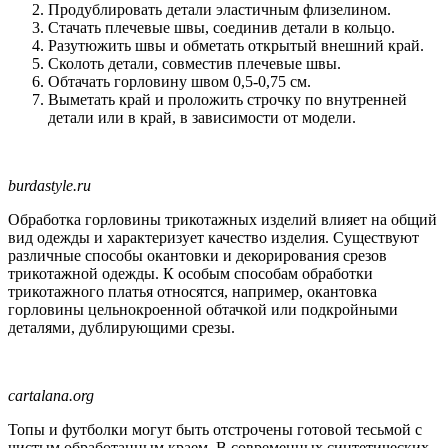
Продублировать детали эластичным флизелином.
Стачать плечевые швы, соединив детали в кольцо.
Разутюжить швы и обметать открытый внешний край.
Сколоть детали, совместив плечевые швы.
Обтачать горловину швом 0,5-0,75 см.
Выметать край и проложить строчку по внутренней
детали или в край, в зависимости от модели.
burdastyle.ru
Обработка горловины трикотажных изделий влияет на общий
вид одежды и характеризует качество изделия. Существуют
различные способы окантовки и декорирования срезов
трикотажной одежды. К особым способам обработки
трикотажного платья относятся, например, окантовка
горловины цельнокроенной обтачкой или подкройными
деталями, дублирующими срезы.
cartalana.org
Топы и футболки могут быть отстрочены готовой тесьмой с
чистым обработанным краем. В современных синтетических