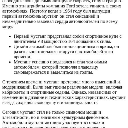
свободные лошади символизируют скорость, силу и грацию.
Именно эти атрибуты компания Ford хотела увидеть в своих
автомобилях. Поэтому когда в 1964 году был выпущен
первый автомобиль мустанг, он стал сенсацией и
незамедлительно завоевал сердца автолюбителей по всему
миру.
Первый мустанг представлял собой спортивное купе с
двигателем V8 мощностью 164 лошадиных силы.
Дизайн автомобиля был инновационным и ярким, он
разительно отличался от других автомобилей того
времени.
Мустанг успешно продавался и стал тем самым
автомобилем, который позволял владельцу
самовыражаться и выделиться из толпы.
С течением времени мустанг претерпел много изменений и
модернизаций. Были выпущены различные модели, включая
кабриолеты и спортивные седаны. Однако, независимо от
изменений в дизайне и технических характеристиках, мустанг
всегда сохранял свою душу и индивидуальность.
Сегодня мустанг стал не только символом мощи и
элегантности, но и значимым культурным феноменом.
Автомобили мустанг активно участвуют в гонках и
пользуются популярностью среди коллекционеров и