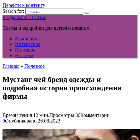
Перейти к контенту
Search for:
E-legance.ru - Шитье
Схемы и выкройки для шитья и вязания
Выкройки
Интересное
Полезное
Новости
Главная
»
Полезное
Мустанг чей бренд одежды и
подробная история происхождения
фирмы
Время чтения
12 мин.
Просмотры
86
Комментарии
0
Опубликовано
26.08.2023