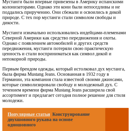
Мустанги были впервые привезены в Америку испанскими
колонизаторами. Однако эти кони были непоседливы и не
поддались приручению. Они сбежали и освоились в дикой
природе. С тех пор мустанги стали символом свободы и
дикости.
Мустанги изначально использовались индейцами-племенами
Северной Америки как средство передвижения и охоты.
Однако с появлением автомобилей и других средств
передвижения, мустанги потеряли свою практическую
ценность и стали восприниматься как символ дикой и
непокорной природы.
Первым брендом одежды, который истолковал дух мустанга,
была фирма Mustang Jeans. Основанная в 1932 году в
Германии, эта компания стала известной своими джинсами,
которые символизировали свободу и молодежный дух. С
течением времени фирма Mustang Jeans расширила свой
ассортимент и предлагает сегодня полное решение для стиля
молодежи.
Популярные статьи
Конструирование
двухшовного рукава на основе
одношовного