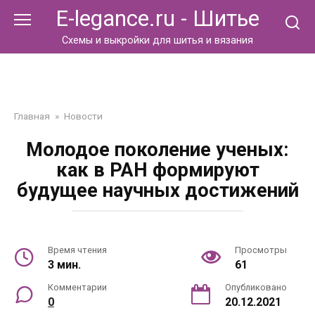
Перейти
E-legance.ru - Шитье
к
контенту
Схемы и выкройки для шитья и вязания
Главная
»
Новости
Молодое поколение ученых:
как в РАН формируют
будущее научных достижений
Время чтения
Просмотры
3 мин.
61
Комментарии
Опубликовано
0
20.12.2021