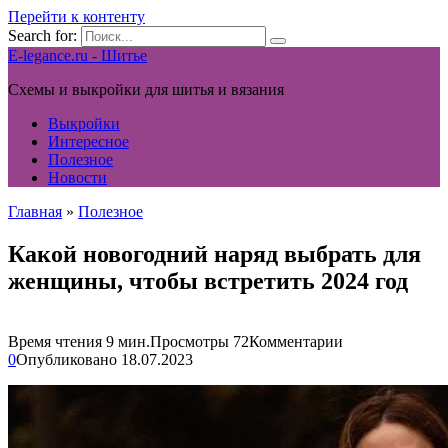
Перейти к контенту
Search for:
E-legance.ru - Шитье
Схемы и выкройки для шитья и вязания
Выкройки
Интересное
Полезное
Новости
Главная
»
Полезное
Какой новогодний наряд выбрать для
женщины, чтобы встретить 2024 год
Время чтения
9 мин.
Просмотры
72
Комментарии
0
Опубликовано
18.07.2023