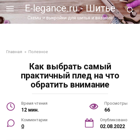
Перейти
E-legance.ru - Шитье
к
контенту
Схемы и выкройки для шитья и вязания
Главная
»
Полезное
Как выбрать самый
практичный плед на что
обратить внимание
Время чтения
Просмотры
12 мин.
66
Комментарии
Опубликовано
0
02.08.2022