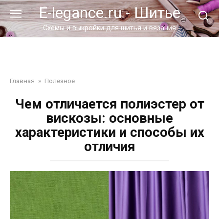
Перейти
E-legance.ru - Шитье
к
контенту
Схемы и выкройки для шитья и вязания
Главная
»
Полезное
Чем отличается полиэстер от
вискозы: основные
характеристики и способы их
отличия